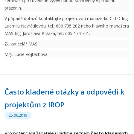
seminářů pro uvedené výzvy budou stanoveny v průběhu
prázdnin.
V případě dotazů kontaktujte projektovou manažerku CLLD Ing.
Ludmilu Navrátilovou, tel.: 606 735 282 nebo hlavního manažera
MAS Ing. Jaroslava Brzáka, tel.: 605 174 701.
Za kancelář MAS
Mgr. Lucie Vojtěchová
Často kladené otázky a odpovědi k
projektům z IROP
25.06.2019
Pro potenciální žadatele uvádíme seznam
často kladených