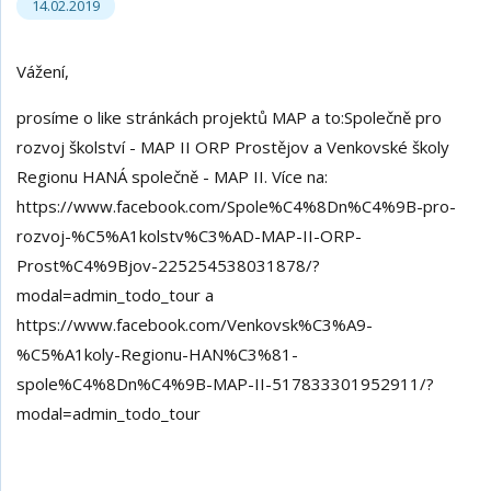
14.02.2019
Vážení,
prosíme o like stránkách projektů MAP a to:Společně pro
rozvoj školství - MAP II ORP Prostějov a Venkovské školy
Regionu HANÁ společně - MAP II. Více na:
https://www.facebook.com/Spole%C4%8Dn%C4%9B-pro-
rozvoj-%C5%A1kolstv%C3%AD-MAP-II-ORP-
Prost%C4%9Bjov-225254538031878/?
modal=admin_todo_tour a
https://www.facebook.com/Venkovsk%C3%A9-
%C5%A1koly-Regionu-HAN%C3%81-
spole%C4%8Dn%C4%9B-MAP-II-517833301952911/?
modal=admin_todo_tour