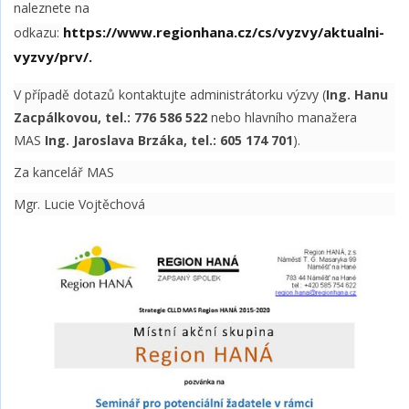
naleznete na
https://www.regionhana.cz/cs/vyzvy/aktualni-
odkazu:
vyzvy/prv/.
V případě dotazů kontaktujte administrátorku výzvy (
Ing. Hanu
Zacpálkovou, tel.: 776 586 522
nebo hlavního manažera
MAS
Ing. Jaroslava Brzáka, tel.: 605 174 701
).
Za kancelář MAS
Mgr. Lucie Vojtěchová