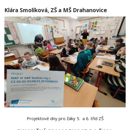
Klára Smolíková, ZŠ a MŠ Drahanovice
Projektové dny pro žáky 5. a 6. tříd ZŠ