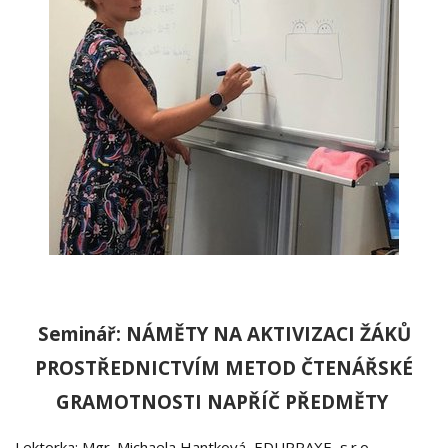
Seminář: NÁMĚTY NA AKTIVIZACI ŽÁKŮ
PROSTŘEDNICTVÍM METOD ČTENÁŘSKÉ
GRAMOTNOSTI NAPŘÍČ PŘEDMĚTY
Lektorka: Mgr. Michaela Hantková, EDUPRAXE, s.r.o..