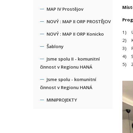
Míst
MAP IV Prostějov
Pro
NOVÝ : MAP II ORP PROSTĚJOV
1) 
NOVÝ : MAP II ORP Konicko
2) Kl
Šablony
3) P
4) S
Jsme spolu II - komunitní
5) 
činnost v Regionu HANÁ
Jsme spolu - komunitní
činnost v Regionu HANÁ
MINIPROJEKTY