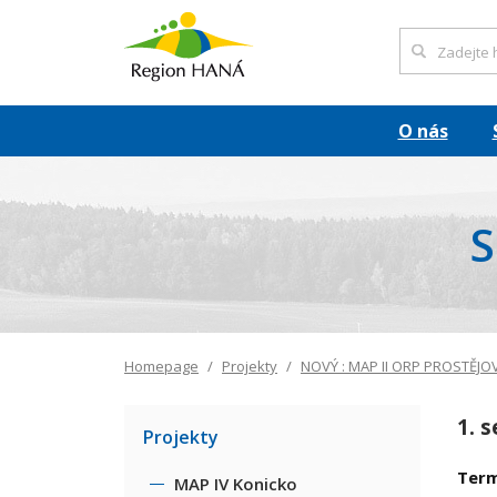
O nás
S
Homepage
Projekty
NOVÝ : MAP II ORP PROSTĚJO
1. 
Projekty
Term
MAP IV Konicko