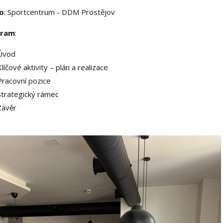
o
: Sportcentrum - DDM Prostějov
gram
:
Úvod
íčové aktivity – plán a realizace
racovní pozice
trategický rámec
Závěr