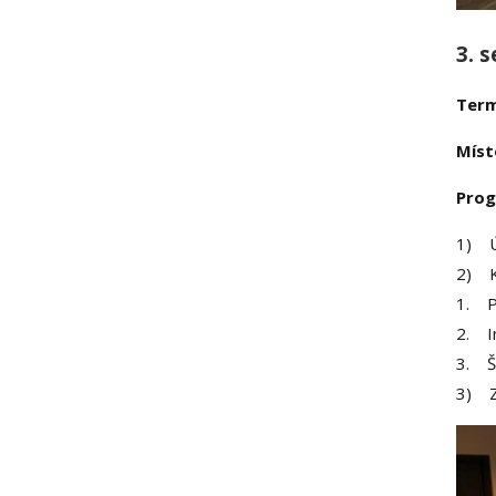
3. 
Term
Míst
Pro
1) 
2) Kl
1. P
2. I
3. Šk
3) 