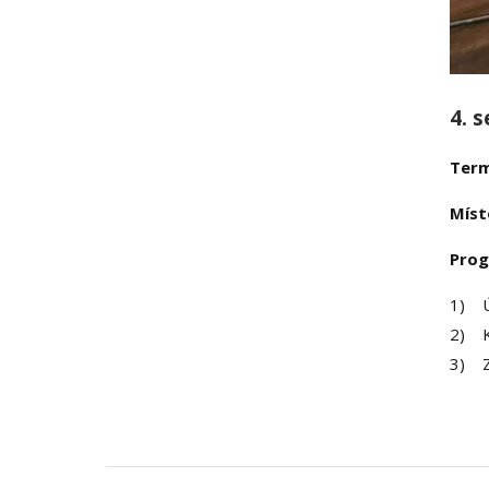
4. 
Term
Míst
Pro
1) 
2) Kl
3) 