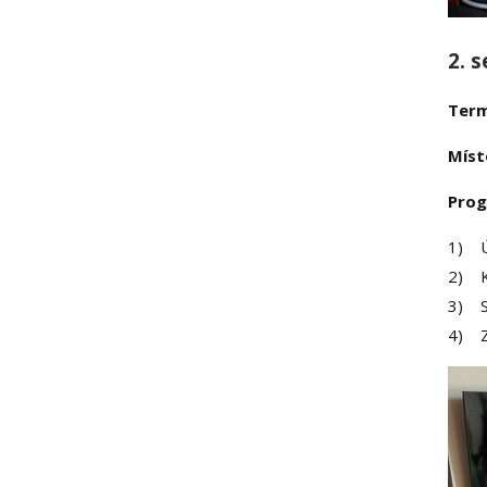
2. 
Term
Míst
Pro
1) 
2) Kl
3) S
4) 