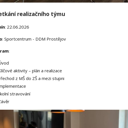
setkání realizačního týmu
ín
: 22.06.2026
o
: Sportcentrum - DDM Prostějov
gram
:
Úvod
íčové aktivity – plán a realizace
řechod z MŠ do ZŠ a mezi stupni
mplementace
olní stravování
Závěr