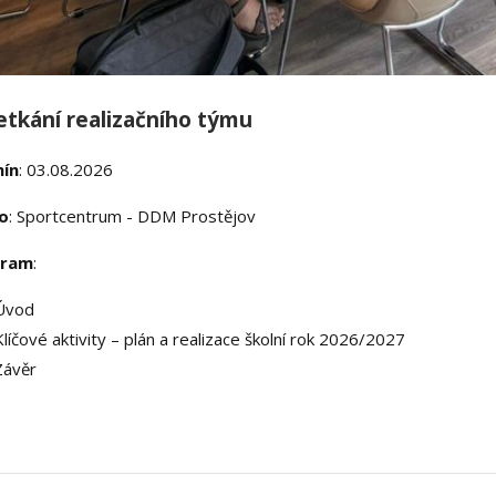
setkání realizačního týmu
ín
: 03.08.2026
o
: Sportcentrum - DDM Prostějov
gram
:
Úvod
íčové aktivity – plán a realizace školní rok 2026/2027
Závěr