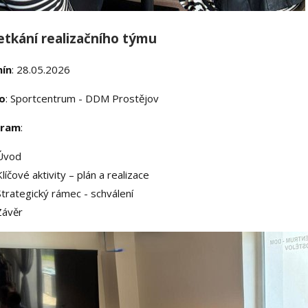
setkání realizačního týmu
ín
: 28.05.2026
o
: Sportcentrum - DDM Prostějov
gram
:
Úvod
íčové aktivity – plán a realizace
trategický rámec - schválení
Závěr