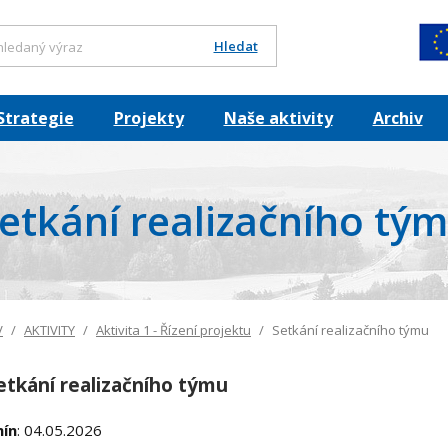
Hledat
Strategie
Projekty
Naše aktivity
Archiv
etkání realizačního tý
V
AKTIVITY
Aktivita 1 - Řízení projektu
Setkání realizačního týmu
setkání realizačního týmu
ín
: 04.05.2026