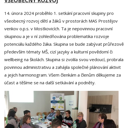
VŠEOBECNÝ ROZVOJ
14. února 2024 proběhlo 1. setkání pracovní skupiny pro
všeobecný rozvoj dětí a žáků v prostorách MAS Prostějov
venkov o.p.s. v Mostkovicích. Ta je nepovinnou pracovní
skupinou a je v ní zohledňována problematika rozvoje
potenciálu každého žáka. Skupina se bude zabývat průřezově
především tématy MŠ, cizí jazyky a kulturní povědomí či
wellbeing na školách. Skupina si zvolila svou vedoucí, probrala
povinnou administrativu a zahájila společné plánování aktivit
a jejich harmonogram. Všem členkám a členům děkujeme za
účast a těšíme se na další setkávání a podněty.