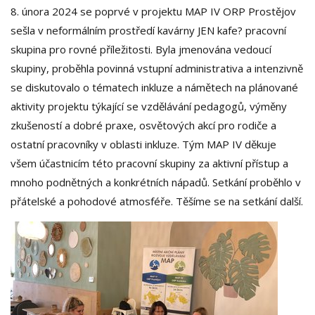
8. února 2024 se poprvé v projektu MAP IV ORP Prostějov
sešla v neformálním prostředí kavárny JEN kafe? pracovní
skupina pro rovné příležitosti. Byla jmenována vedoucí
skupiny, proběhla povinná vstupní administrativa a intenzivně
se diskutovalo o tématech inkluze a námětech na plánované
aktivity projektu týkající se vzdělávání pedagogů, výměny
zkušeností a dobré praxe, osvětových akcí pro rodiče a
ostatní pracovníky v oblasti inkluze. Tým MAP IV děkuje
všem účastnicím této pracovní skupiny za aktivní přístup a
mnoho podnětných a konkrétních nápadů. Setkání proběhlo v
přátelské a pohodové atmosféře. Těšíme se na setkání další.