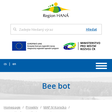
Hledat
cs
en
Bee bot
Homepage
Projekty
MAP IV Konicko