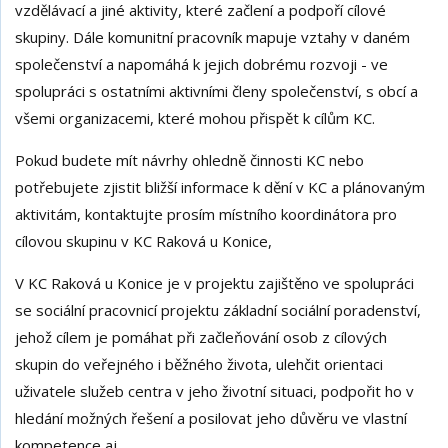
vzdělávací a jiné aktivity, které začlení a podpoří cílové
skupiny. Dále komunitní pracovník mapuje vztahy v daném
společenství a napomáhá k jejich dobrému rozvoji - ve
spolupráci s ostatními aktivními členy společenství, s obcí a
všemi organizacemi, které mohou přispět k cílům KC.
Pokud budete mít návrhy ohledně činnosti KC nebo
potřebujete zjistit bližší informace k dění v KC a plánovaným
aktivitám, kontaktujte prosím místního koordinátora pro
cílovou skupinu v KC Raková u Konice,
V KC Raková u Konice je v projektu zajištěno ve spolupráci
se sociální pracovnicí projektu základní sociální poradenství,
jehož cílem je pomáhat při začleňování osob z cílových
skupin do veřejného i běžného života, ulehčit orientaci
uživatele služeb centra v jeho životní situaci, podpořit ho v
hledání možných řešení a posilovat jeho důvěru ve vlastní
kompetence aj.