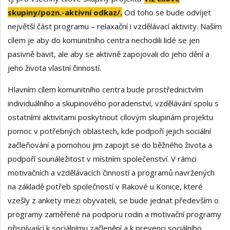
skupiny/pozn.-aktivní odkaz/.
Od toho se bude odvíjet
největší část programu – relaxační i vzdělávací aktivity. Naším
cílem je aby do komunitního centra nechodili lidé se jen
pasivně bavit, ale aby se aktivně zapojovali do jeho dění a
jeho života vlastní činností.
Hlavním cílem komunitního centra bude prostřednictvím
individuálního a skupinového poradenství, vzdělávání spolu s
ostatními aktivitami poskytnout cílovým skupinám projektu
pomoc v potřebných oblastech, kde podpoří jejich sociální
začleňování a pomohou jim zapojit se do běžného života a
podpoří sounáležitost v místním společenství. V rámci
motivačních a vzdělávacích činností a programů navržených
na základě potřeb společností v Rakové u Konice, které
vzešly z ankety mezi obyvateli, se bude jednat především o
programy zaměřené na podporu rodin a motivační programy
přispívající k sociálnímu začlenění a k prevenci sociálního