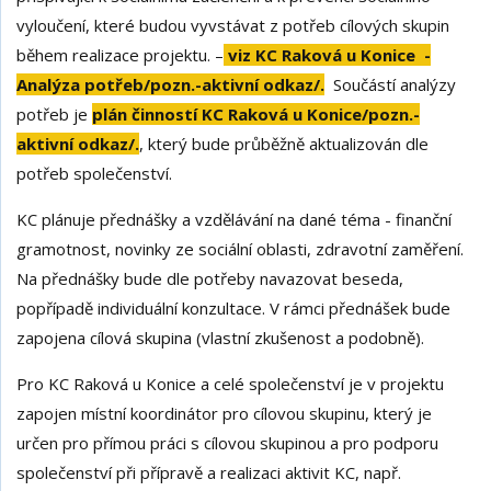
vyloučení, které budou vyvstávat z potřeb cílových skupin
během realizace projektu. –
v
iz
KC Raková u Konice -
Analýza potřeb/pozn.-aktivní odkaz/.
Součástí analýzy
potřeb je
plán činností KC Raková u Konice/pozn.-
aktivní odkaz/.
, který bude průběžně aktualizován dle
potřeb společenství.
KC plánuje přednášky a vzdělávání na dané téma - finanční
gramotnost, novinky ze sociální oblasti, zdravotní zaměření.
Na přednášky bude dle potřeby navazovat beseda,
popřípadě individuální konzultace. V rámci přednášek bude
zapojena cílová skupina (vlastní zkušenost a podobně).
Pro KC Raková u Konice a celé společenství je v projektu
zapojen místní koordinátor pro cílovou skupinu, který je
určen pro přímou práci s cílovou skupinou a pro podporu
společenství při přípravě a realizaci aktivit KC, např.