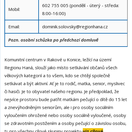
602 755 005 (pondělí - úterý - středa:
Mobil:
8:00-16:00)
Email:
dominik.solovsky@regionhana.cz
Pozn. osobní schůzka po předchozí domluvě
Komunitní centrum v Rakové u Konice, ležící na území
Regionu Haná, slouží jako místo setkávání občanů všech
věkových kategorií a to všem, kdo se chtějí společně
setkávat a být aktivní. Ať je to rodič, matka, senior, myslivec
či hasiči. Je to obyvatel našeho regionu. Je předpoklad, že
nejvíce prostoru bude patřit matkám pečující o dítě do 15 let
a znevýhodněným seniorům, ale i pro osoby sociálním
vyloučením ohrožené nebo osoby sociálně vyloučené, osoby
se zdravotním postižením a osoby pečující o závislou osobu,
tj. pro všechny cílové skupiny projektu-
viz cílové