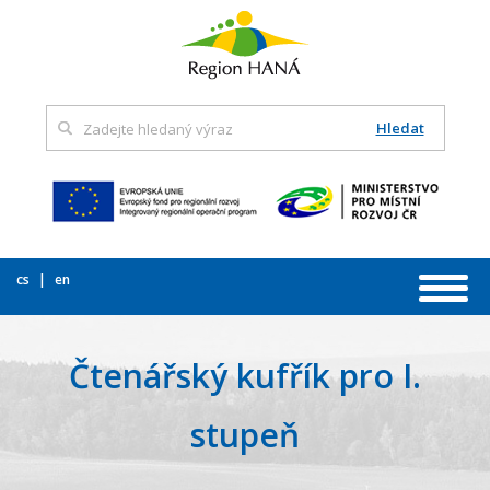
Hledat
cs
en
Čtenářský kufřík pro I.
stupeň