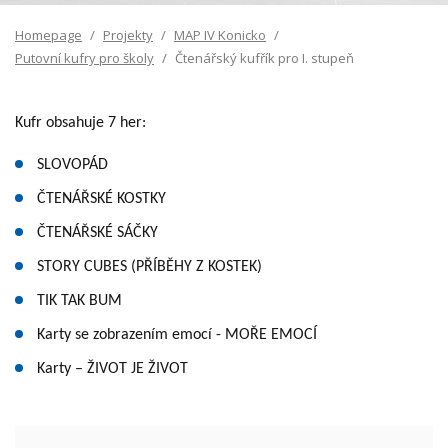
Homepage
Projekty
MAP IV Konicko
Putovní kufry pro školy
Čtenářský kufřík pro I. stupeň
Kufr obsahuje 7 her:
SLOVOPÁD
ČTENÁŘSKÉ KOSTKY
ČTENÁŘSKÉ SÁČKY
STORY CUBES (PŘÍBĚHY Z KOSTEK)
TIK TAK BUM
Karty se zobrazením emocí - MOŘE EMOCÍ
Karty – ŽIVOT JE ŽIVOT